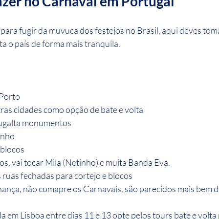
zer no Carnaval em Portugal
 para fugir da muvuca dos festejos no Brasil, aqui deves tom
a o país de forma mais tranquila.
 Porto
tras cidades como opção de bate e volta
ugalta monumentos
inho
 blocos
s, vai tocar Mila (Netinho) e muita Banda Eva.
 ruas fechadas para cortejo e blocos
ança, não comapre os Carnavais, são parecidos mais bem di
 em Lisboa entre dias 11 e 13 opte pelos tours bate e volta 