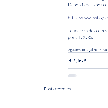
Depois faça Lisboa c
https://www.instagram
Tours privados com ro
por ti TOURS.
#guiaemportugal
#carnaval
Posts recentes