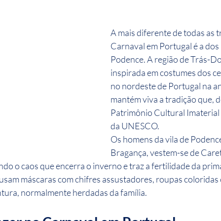
A mais diferente de todas as t
Carnaval em Portugal é a dos
Podence. A região de Trás-D
inspirada em costumes dos cel
no nordeste de Portugal na an
mantém viva a tradição que, d
Patrimônio Cultural Imateria
da UNESCO.
Os homens da vila de Podence
Bragança, vestem-se de Careto
do o caos que encerra o inverno e traz a fertilidade da prim
usam máscaras com chifres assustadores, roupas coloridas c
ntura, normalmente herdadas da família.