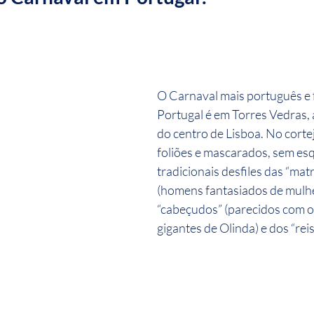
O Carnaval mais português e 
Portugal é em Torres Vedras, 
do centro de Lisboa. No corte
foliões e mascarados, sem esq
tradicionais desfiles das “mat
(homens fantasiados de mulhe
“cabeçudos” (parecidos com o
gigantes de Olinda) e dos “reis