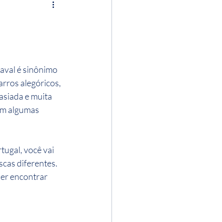
aval é sinônimo 
arros alegóricos, 
asiada e muita 
m algumas 
ugal, você vai 
cas diferentes. 
er encontrar 