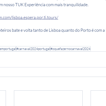
om nosso TUK Experiência com mais tranquilidade.
.com/lisboa.espera.por.ti.tours/
teiros bate e volta tanto de Lisboa quanto do Porto é com a 
emportugal
#carnaval2024portugal
#oquefazernocarnaval2024