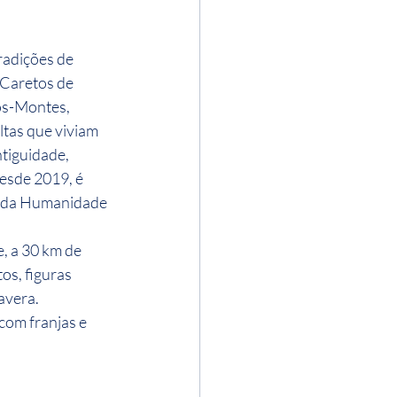
radições de 
 Caretos de 
os-Montes, 
tas que viviam 
tiguidade, 
esde 2019, é 
l da Humanidade 
, a 30 km de 
s, figuras 
avera. 
om franjas e 