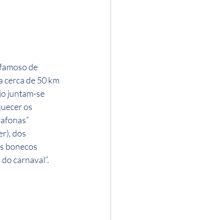
famoso de 
a cerca de 50 km 
jo juntam-se 
uecer os 
rafonas” 
r), dos 
s bonecos 
 do carnaval”.