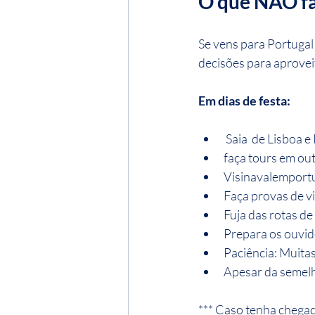
O que NÃO fa
Se vens para Portugal
decisões para aproveit
Em dias de festa:
 Saia  de Lisboa e
faça tours em ou
Visinavalemport
Faça provas de v
Fuja das rotas de
Prepara os ouvido
Paciência: Muitas
Apesar da semelh
*** Caso tenha chegada