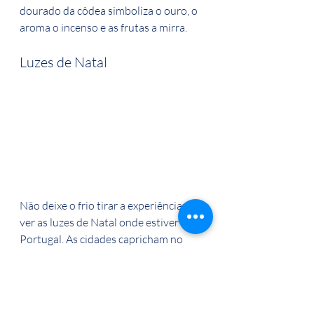
dourado da côdea simboliza o ouro, o 
aroma o incenso e as frutas a mirra.
Luzes de Natal 
Não deixe o frio tirar a experiência de 
ver as luzes de Natal onde estiver em 
Portugal. As cidades capricham no 
clima natalino e com os mercados de 
Natal sempre presentes tudo fica mais 
animado e divertido.