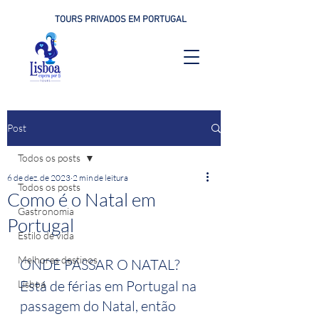
TOURS PRIVADOS EM PORTUGAL
Post
Todos os posts
6 de dez. de 2023
2 min de leitura
Todos os posts
Como é o Natal em
Gastronomia
Portugal
Estilo de vida
Melhores destinos
ONDE PASSAR O NATAL? 
Está de férias em Portugal na 
Lisboa
passagem do Natal, então 