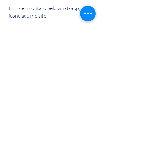
Entra em contato pelo whatsapp, 
ícone aqui no site.
#guiaemportugal
#passeiosemportugal
#iaemportugal
#feriasemportugal
#junhoemportugal
Posts recentes
Ver tudo