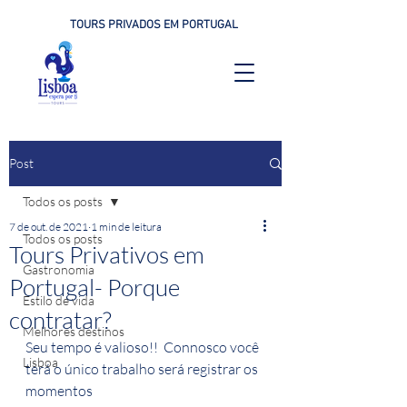
TOURS PRIVADOS EM PORTUGAL
Post
Todos os posts
7 de out. de 2021
1 min de leitura
Todos os posts
Tours Privativos em
Gastronomia
Portugal- Porque
Estilo de vida
contratar?
Melhores destinos
Seu tempo é valioso!!  Connosco você 
Lisboa
terá o único trabalho será registrar os 
momentos