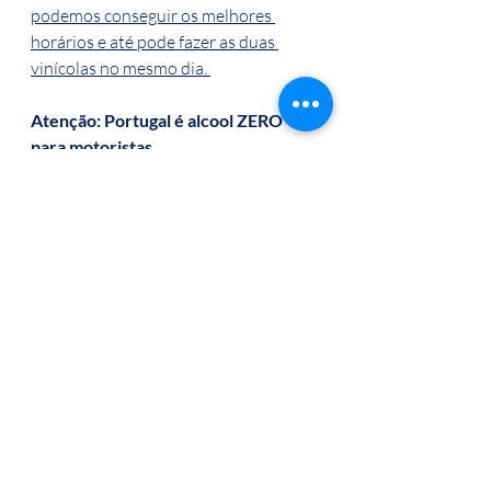
podemos conseguir os melhores 
horários e até pode fazer as duas 
vinícolas no mesmo dia. 
Atenção: Portugal é alcool ZERO 
para motoristas. 
Peça seu orçamento, nós tratamos da 
reserva e tudo mais. Para além de as 
vinícolas estarem inceridas em 
roteiros com cidades e lugares 
incríveis. Um super aproveitamento. 
Se beber, não pode dirigir, faça seu 
tour com a LISBOA ESPERA POR TI
#évora
#vinhosemportugal
#guiaemportugal
#passeiosemportugal