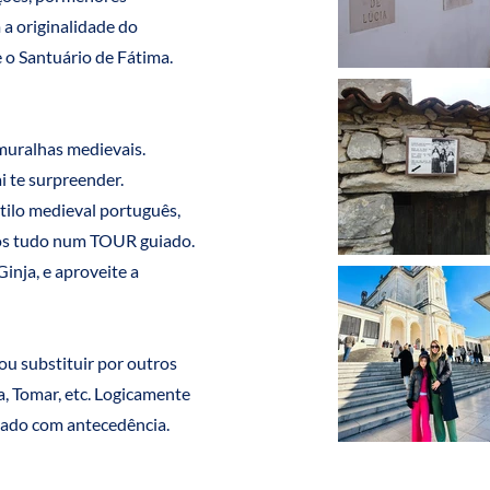
a originalidade do
o Santuário de Fátima.
muralhas medievais.
i te surpreender.
tilo medieval português,
os tudo num TOUR guiado.
Ginja, e aproveite a
 ou substituir por outros
a, Tomar, etc. Logicamente
jado com antecedência.