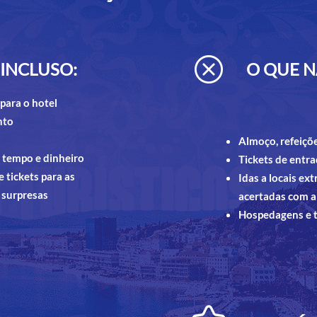
 INCLUSO:
O QUE N
 para o hotel
nto
Almoço, refeiçõ
 tempo e dinheiro
Tickets de entra
 tickets para as
Idas a locais ex
 surpresas
acertadas com 
Hospedagens e t