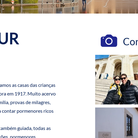
OUR
Co
tamos as casas das crianças
ora em 1917. Muito acervo
ília, provas de milagres,
a contar pormenores ricos
também guiada, todas as
ições, pormenores