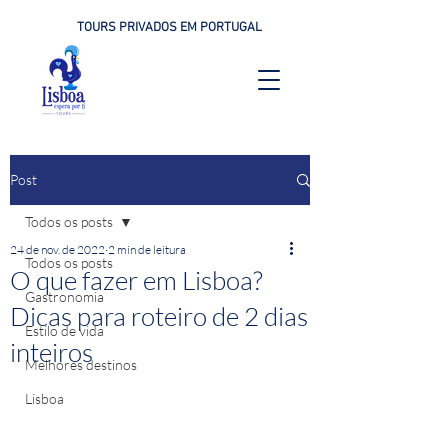
TOURS PRIVADOS EM PORTUGAL
Post
Todos os posts
24 de nov. de 2022
2 min de leitura
Todos os posts
O que fazer em Lisboa?
Gastronomia
Dicas para roteiro de 2 dias
Estilo de vida
inteiros
Melhores destinos
Lisboa