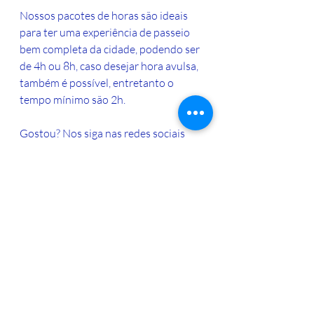
Nossos pacotes de horas são ideais 
para ter uma experiência de passeio 
bem completa da cidade, podendo ser 
de 4h ou 8h, caso desejar hora avulsa, 
também é possível, entretanto o 
tempo mínimo são 2h.
Gostou? Nos siga nas redes sociais 
para mais dicas e entre em contato 
atravé do whatsapp para reservar seu 
Tour conosco.
https://www.instagram.com/lisboa.es
pera.por.ti.tours/
#agentesdeviagens
#dicasdeviagem
#guiaemportugal
#castelosdesintra
#dicasdelisboa #oquefazeremlisboa
#lisboaesperaportitours
#oquefazeremlisboa