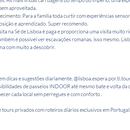
: As mais lindas carruagens do tempo do império, uma expo
bem aproveitada. 
cimento: Para a família toda curtir com experiências sensori
posição e aprendizado. Super recomendo.
isita na Sé de Lisboa é paga e proporciona uma visita muito ri
também é possível ver escavações romanas, isso mesmo. Lisb
a com muito a descobrir.
m dicas e sugestões diariamente. @lisboa.espera.por.ti.tour
sibilidades de passeios INDOOR até mesmo bate e volta da c
cer cada local sem perregues e com conforto . 
ours privados com roteiros diários exclusivos em Portugal