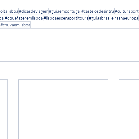
oltalisboa
#dicasdeviagem
#guiaemportugal
#castelosdesintra
#culturapor
boa #oquefazeremlisboa
#lisboaesperaportitours
#guiasbrasileirasnaeuropa
#chuvaemlisboa