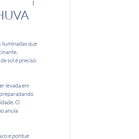
CHUVA
 iluminadas que 
cinante, 
 de sol é preciso 
er levada em 
 preparadando 
cidade. O 
o anula 
osco e pontue 