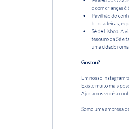
Museu dos Coches
e com crianças é 
Pavilhão do conhe
brincadeiras, ex
Sé de Lisboa. A v
tesouro da Sé e 
uma cidade roman
Gostou?
Em nosso instagram te
Existe muito mais pos
Ajudamos você a conhe
Somo uma empresa de t