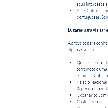
seus interesses 
A pé: Calçado co
portuguesas. Sem
Lugares para visitar
Aproveite para conhec
algumas 
#dicas
.
Quake: Centro do
terremoto e uma 
e compre anteci
Palácio Nacional
Super recomendo 
Oceanário: Com c
Casino: Sem cri