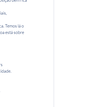
sição bem rica 
ais, 
ca. Temos lá o 
oa está sobre 
s 
idade. 
.