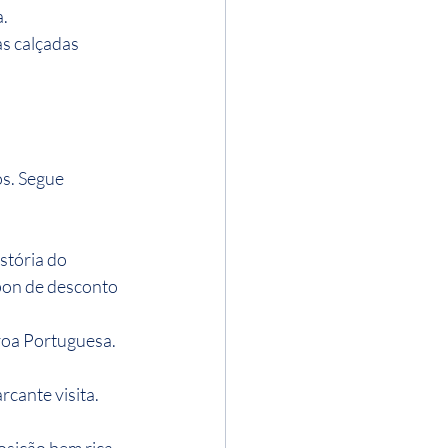
.
s calçadas 
s. Segue 
stória do 
pon de desconto 
roa Portuguesa. 
cante visita.