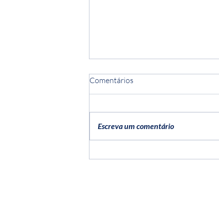
Comentários
Escreva um comentário
Vinícolas perto de Lisboa
Ⓒ 2024 PROUDLY CREATED BY
GENUÍNA