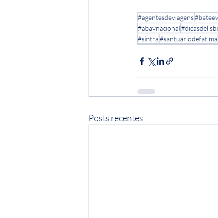
#agentesdeviagens
#bateev
#abavnacional
#dicasdelis
#sintra
#santuariodefatima
Posts recentes