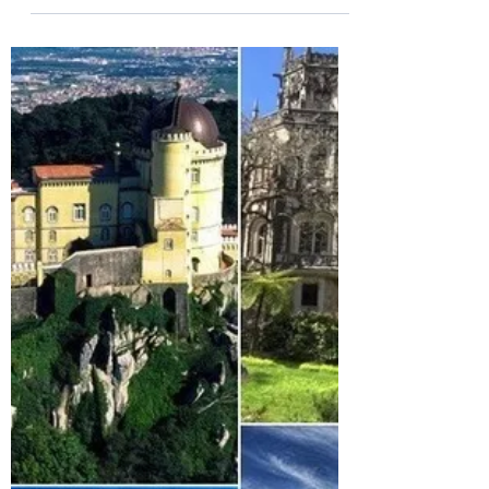
O que fazer em Lisboa em
dias de CHUVA
Lisboa é uma das cidades mais iluminadas
que já vi. A luz da cidade é algo fascinante,
entretanto para existir os dias de sol é
preciso...