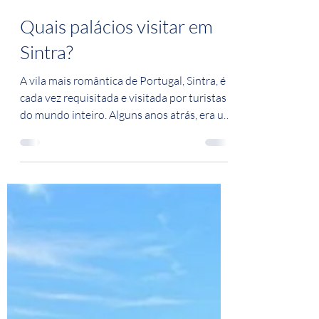
13 de mar. de 2023
3 min de leitura
Quais palácios visitar em
Sintra?
A vila mais romântica de Portugal, Sintra, é
cada vez requisitada e visitada por turistas
do mundo inteiro. Alguns anos atrás, era um
lugar pacato, trânsito normal, tudo era mais
fácil e simples. Atualmente com o alto fluxo
de visitantes, o local exige planejamento de
visitas, pesquisa de como se deslocar e
paciência para não passar perrengue. Nosso