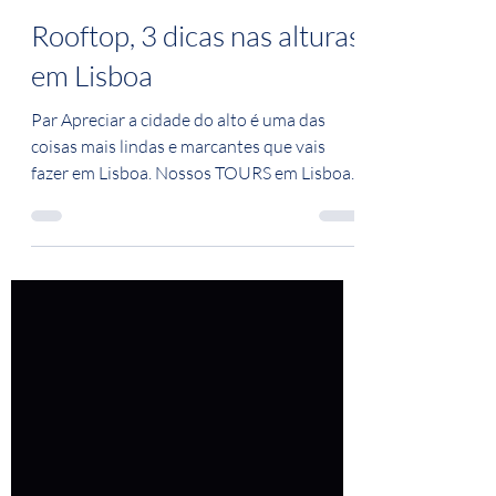
23 de jul. de 2023
2 min de leitura
Rooftop, 3 dicas nas alturas
em Lisboa
Par Apreciar a cidade do alto é uma das
coisas mais lindas e marcantes que vais
fazer em Lisboa. Nossos TOURS em Lisboa
sempre passam...